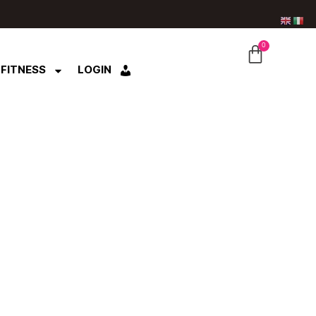
0
CARRE
 FITNESS
LOGIN