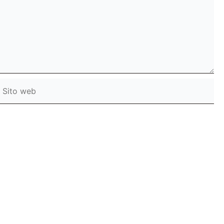
ito
web