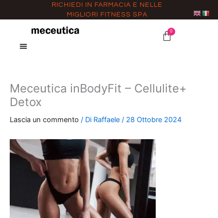
Vai
RICHIEDI IN FARMACIA E NELLE
MIGLIORI FITNESS SPA
al
contenuto
0
CARRELLO
Meceutica inBodyFit – Cellulite+
Detox
Lascia un commento
/ Di
Raffaele
/
28 Ottobre 2024