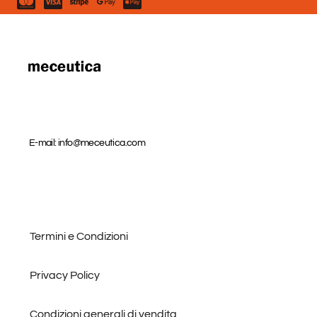
o
g
o
r
k
a
m
E-mail: info@meceutica.com
Termini e Condizioni
Privacy Policy
Condizioni generali di vendita