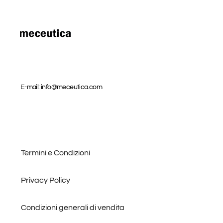
o
r
k
a
m
E-mail: info@meceutica.com
Termini e Condizioni
Privacy Policy
Condizioni generali di vendita