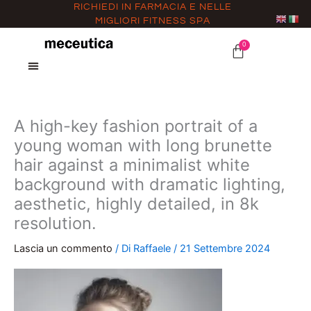
Vai
RICHIEDI IN FARMACIA E NELLE
MIGLIORI FITNESS SPA
al
contenuto
0
CARRELLO
A high-key fashion portrait of a
young woman with long brunette
hair against a minimalist white
background with dramatic lighting,
aesthetic, highly detailed, in 8k
resolution.
Lascia un commento
/ Di
Raffaele
/
21 Settembre 2024