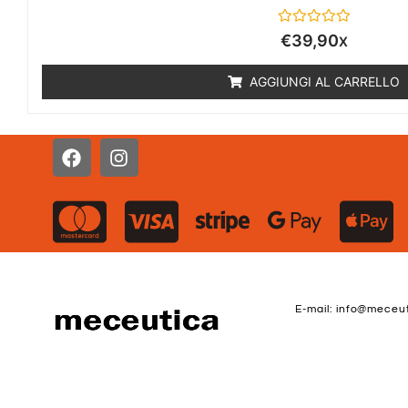
Valutato
€
39,90
X
0
su
5
AGGIUNGI AL CARRELLO
F
I
a
n
c
s
e
t
b
a
o
g
o
r
k
a
m
E-mail: info@meceu