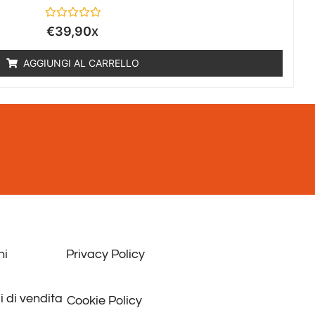
Valutato
€
39,90
X
0
su
5
AGGIUNGI AL CARRELLO
ni
Privacy Policy
i di vendita
Cookie Policy