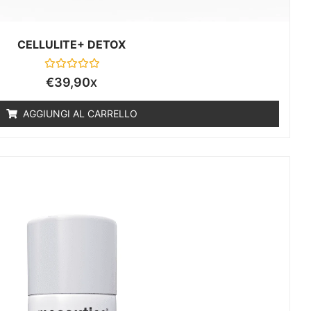
CELLULITE+ DETOX
Valutato
€
39,90
X
0
su
5
AGGIUNGI AL CARRELLO