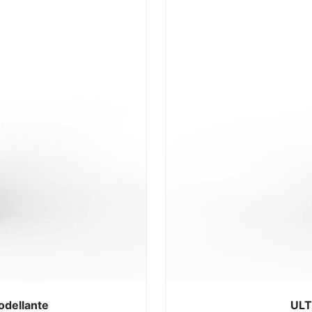
odellante
UL