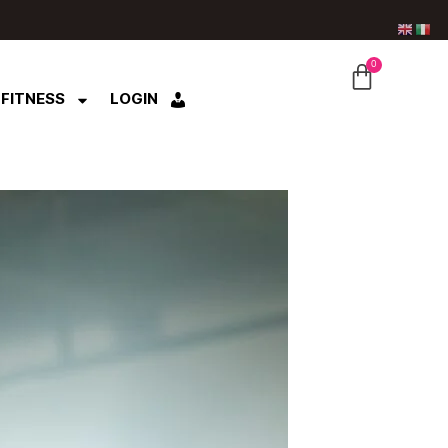
0
CARRE
 FITNESS
LOGIN