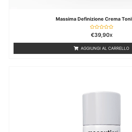
Massima Definizione Crema Toni
Valutato
€
39,90
X
0
su
5
AGGIUNGI AL CARRELLO