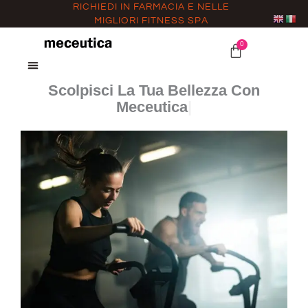
Vai
RICHIEDI IN FARMACIA E NELLE
MIGLIORI FITNESS SPA
al
contenuto
0
CARRELLO
Scolpisci La Tua Bellezza Con
Meceutica