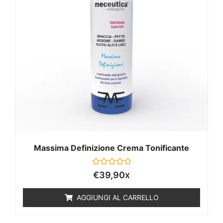
Massima Definizione Crema Tonificante
Valutato
€
39,90
X
0
su
5
AGGIUNGI AL CARRELLO