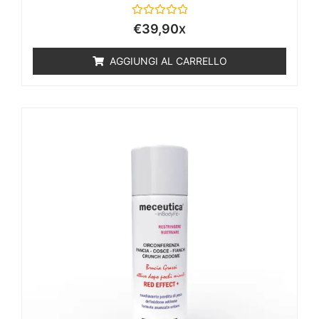
Valutato
€
39,90
X
0
su
5
AGGIUNGI AL CARRELLO