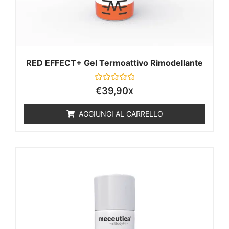
RED EFFECT+ Gel Termoattivo Rimodellante
Valutato
€
39,90
X
0
su
5
AGGIUNGI AL CARRELLO