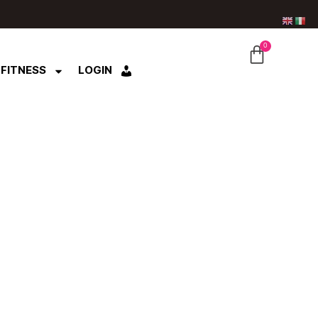
0
CARRE
 FITNESS
LOGIN