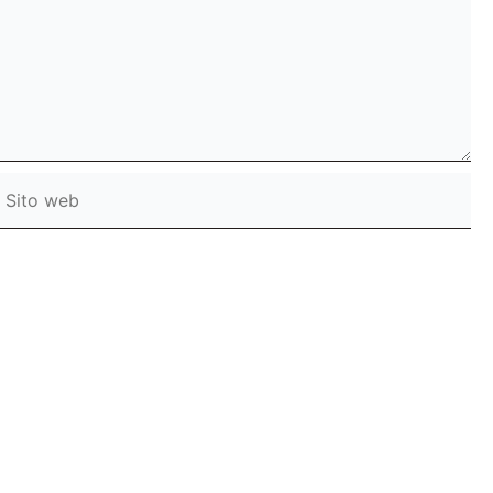
ito
web