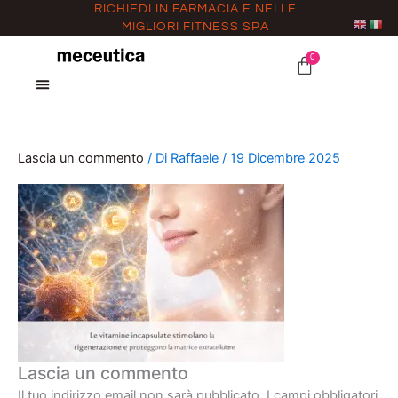
Vai
RICHIEDI IN FARMACIA E NELLE
MIGLIORI FITNESS SPA
al
contenuto
0
CARRELLO
Lascia un commento
/ Di
Raffaele
/
19 Dicembre 2025
Lascia un commento
Il tuo indirizzo email non sarà pubblicato.
I campi obbligatori