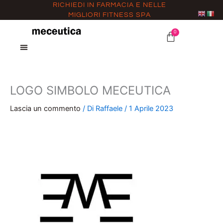
Vai
RICHIEDI IN FARMACIA E NELLE
MIGLIORI FITNESS SPA
al
contenuto
0
CARRELLO
LOGO SIMBOLO MECEUTICA
Lascia un commento
/ Di
Raffaele
/
1 Aprile 2023