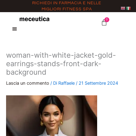
Vai
RICHIEDI IN FARMACIA E NELLE
MIGLIORI FITNESS SPA
al
contenuto
0
CARRELLO
woman-with-white-jacket-gold-
earrings-stands-front-dark-
background
Lascia un commento
/ Di
Raffaele
/
21 Settembre 2024